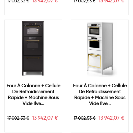
Prix
Prix
Prix
Prix
13 942,07 €
13 942,07 €
17 002,53 €
17 002,53 €
de
de
base
base
Four À Colonne + Cellule
Four À Colonne + Cellule
De Refroidissement
De Refroidissement
Rapide + Machine Sous
Rapide + Machine Sous
Vide Ilve...
Vide Ilve...
Prix
Prix
Prix
Prix
13 942,07 €
13 942,07 €
17 002,53 €
17 002,53 €
de
de
base
base