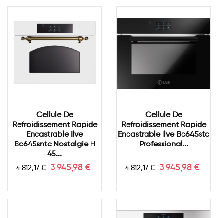
Cellule De
Cellule De
Refroidissement Rapide
Refroidissement Rapide
Encastrable Ilve
Encastrable Ilve Bc645stc
Bc645sntc Nostalgie H
Professional...
45...
Prix
Prix
Prix
Prix
3 945,98 €
3 945,98 €
4 812,17 €
4 812,17 €
de
de
base
base