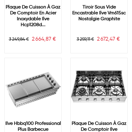
Plaque De Cuisson À Gaz
Tiroir Sous Vide
De Comptoir En Acier
Encastrable Ilve Vm615sc
Inoxydable Ilve
Nostalgie Graphite
Hcp1208d...
Prix
Prix
Prix
Prix
2 664,87 €
2 672,47 €
3 249,84 €
3 259,11 €
de
de
base
base
Ilve Hbbq100 Professional
Plaque De Cuisson À Gaz
Plus Barbecue
De Comptoir Ilve