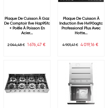
Plaque De Cuisson À Gaz
Plaque De Cuisson À
De Comptoir Ilve Hap95fc
Induction Ilve Hvi90agtc
+ Poêle À Poisson En
Professional Plus Avec
Acier...
Hotte...
Prix
Prix
Prix
Prix
1 676,47 €
4 019,16 €
2 044,48 €
4 901,41 €
de
de
base
base