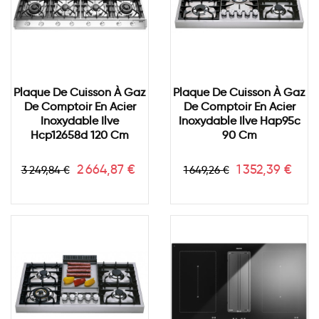
Plaque De Cuisson À Gaz
Plaque De Cuisson À Gaz
De Comptoir En Acier
De Comptoir En Acier
Inoxydable Ilve
Inoxydable Ilve Hap95c
Hcp12658d 120 Cm
90 Cm
Prix
Prix
Prix
Prix
2 664,87 €
1 352,39 €
3 249,84 €
1 649,26 €
de
de
base
base