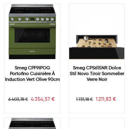
Smeg CPF9IPOG
Smeg CPS615NR Dolce
Portofino Cuisinière À
Stil Novo Tiroir Sommelier
Induction Vert Olive 90cm
Verre Noir
Prix
Prix
Prix
Prix
4 354,57 €
1 211,83 €
6 403,78 €
1 731,18 €
de
de
base
base