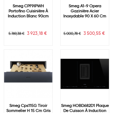
Smeg CPF9IPWH
Smeg A1-9 Opera
Portofino Cuisinière À
Gazinière Acier
Induction Blanc 90cm
Inoxydable 90 X 60 Cm
Prix
Prix
Prix
Prix
3 923,18 €
3 500,55 €
5 769,38 €
5 000,78 €
de
de
base
base
Smeg Cps115G Tiroir
Smeg HOBD682D1 Plaque
Sommelier H 15 Cm Gris
De Cuisson À Induction