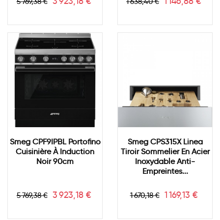
Prix
Prix
Prix
Prix
3 923,18 €
1 146,88 €
5 769,38 €
1 638,40 €
de
de
base
base
Smeg CPF9IPBL Portofino
Smeg CPS315X Linea
Cuisinière À Induction
Tiroir Sommelier En Acier
Noir 90cm
Inoxydable Anti-
Empreintes...
Prix
Prix
Prix
Prix
3 923,18 €
1 169,13 €
5 769,38 €
1 670,18 €
de
de
base
base