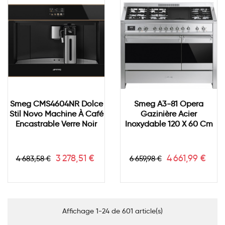
Smeg CMS4604NR Dolce
Smeg A3-81 Opera
Stil Novo Machine À Café
Gazinière Acier
Encastrable Verre Noir
Inoxydable 120 X 60 Cm
Prix
Prix
Prix
Prix
3 278,51 €
4 661,99 €
4 683,58 €
6 659,98 €
de
de
base
base
Affichage 1-24 de 601 article(s)