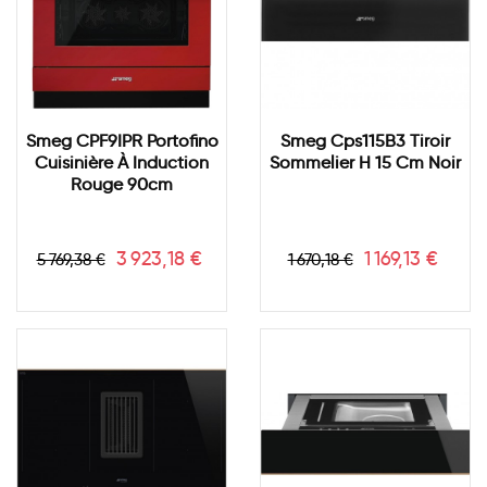
Smeg CPF9IPR Portofino
Smeg Cps115B3 Tiroir
Cuisinière À Induction
Sommelier H 15 Cm Noir
Rouge 90cm
Prix
Prix
Prix
Prix
3 923,18 €
1 169,13 €
5 769,38 €
1 670,18 €
de
de
base
base