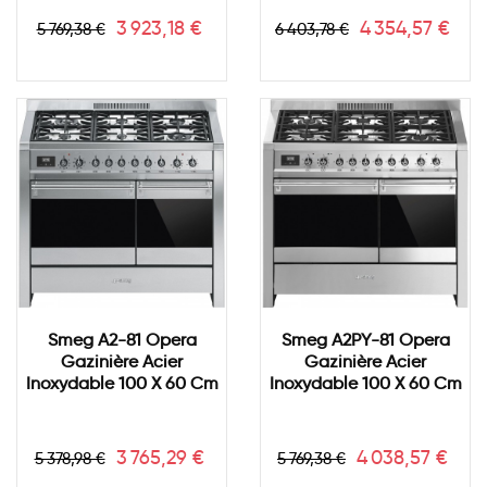
Prix
Prix
Prix
Prix
3 923,18 €
4 354,57 €
5 769,38 €
6 403,78 €
de
de
base
base
Smeg A2-81 Opera
Smeg A2PY-81 Opera
Gazinière Acier
Gazinière Acier
Inoxydable 100 X 60 Cm
Inoxydable 100 X 60 Cm
Prix
Prix
Prix
Prix
3 765,29 €
4 038,57 €
5 378,98 €
5 769,38 €
de
de