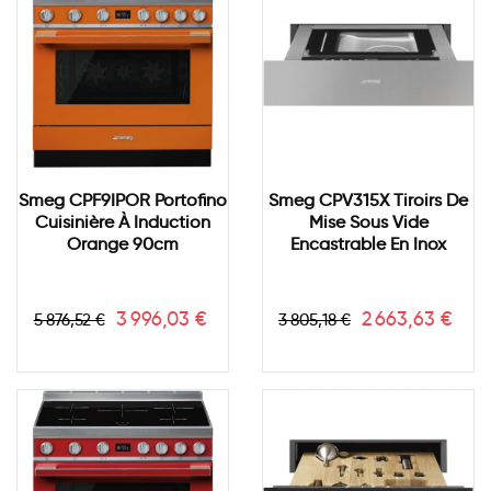
Smeg CPF9IPOR Portofino
Smeg CPV315X Tiroirs De
Cuisinière À Induction
Mise Sous Vide
Orange 90cm
Encastrable En Inox
Prix
Prix
Prix
Prix
3 996,03 €
2 663,63 €
5 876,52 €
3 805,18 €
de
de
base
base