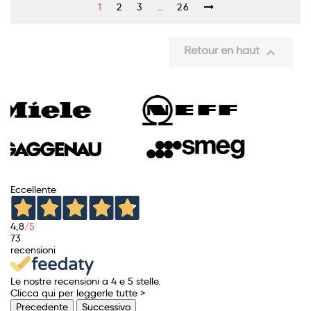
1
2
3
…
26
Retour en haut

Eccellente
4,8
/5
73
recensioni
Le nostre recensioni a 4 e 5 stelle.
Clicca qui per leggerle tutte >
Precedente
Successivo