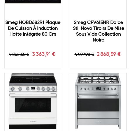
Smeg HOBD682R1 Plaque
Smeg CPV615NR Dolce
De Cuisson À Induction
Stil Novo Tiroirs De Mise
Hotte Intégrée 80 Cm
Sous Vide Collection
Noire
Prix
Prix
Prix
Prix
3 363,91 €
2 868,59 €
4 805,58 €
4 097,98 €
de
de
base
base