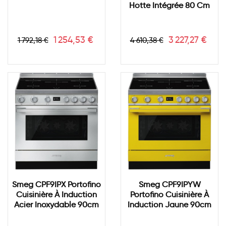
Hotte Intégrée 80 Cm
Prix
Prix
Prix
Prix
1 254,53 €
3 227,27 €
1 792,18 €
4 610,38 €
de
de
base
base
Smeg CPF9IPX Portofino
Smeg CPF9IPYW
Cuisinière À Induction
Portofino Cuisinière À
Acier Inoxydable 90cm
Induction Jaune 90cm