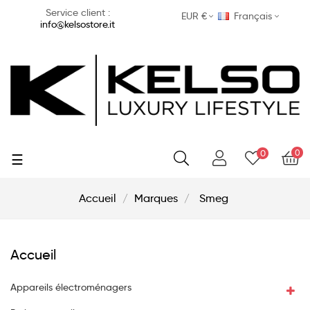
Service client :
EUR €
Français
info@kelsostore.it
0
0
Basculer
☰
la
navigation
Accueil
Marques
Smeg
Accueil
Appareils électroménagers