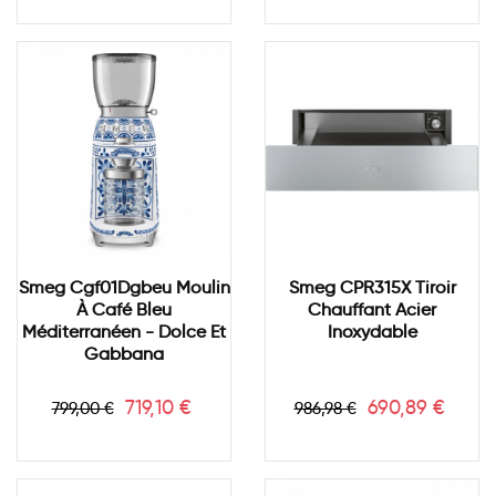
base
base
Smeg Cgf01Dgbeu Moulin
Smeg CPR315X Tiroir
À Café Bleu
Chauffant Acier
Méditerranéen - Dolce Et
Inoxydable
Gabbana
Prix
Prix
Prix
Prix
719,10 €
690,89 €
799,00 €
986,98 €
de
de
base
base