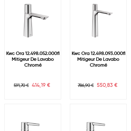
Kwc Ora 12.498.052.000fl
Kwc Ora 12.498.093.000fl
Mitigeur De Lavabo
Mitigeur De Lavabo
Chromé
Chromé
Prix
Prix
Prix
Prix
414,19 €
550,83 €
591,70 €
786,90 €
de
de
base
base