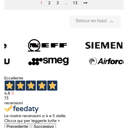
1
2
3
…
13
Retour en haut

Eccellente
4,8
/5
73
recensioni
Le nostre recensioni a 4 e 5 stelle.
Clicca qui per leggerle tutte >
Precedente
Successivo