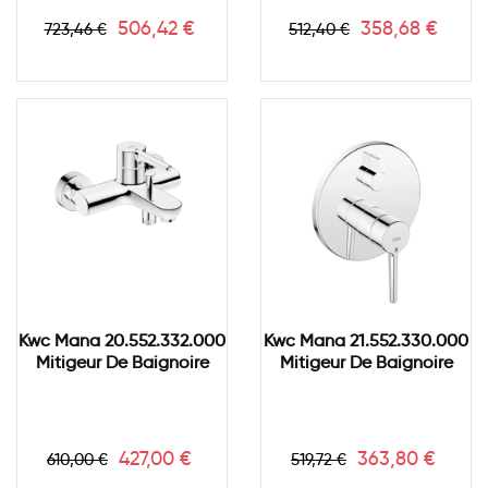
Prix
Prix
Prix
Prix
506,42 €
358,68 €
723,46 €
512,40 €
de
de
base
base
Kwc Mana 20.552.332.000
Kwc Mana 21.552.330.000
Mitigeur De Baignoire
Mitigeur De Baignoire
Prix
Prix
Prix
Prix
427,00 €
363,80 €
610,00 €
519,72 €
de
de