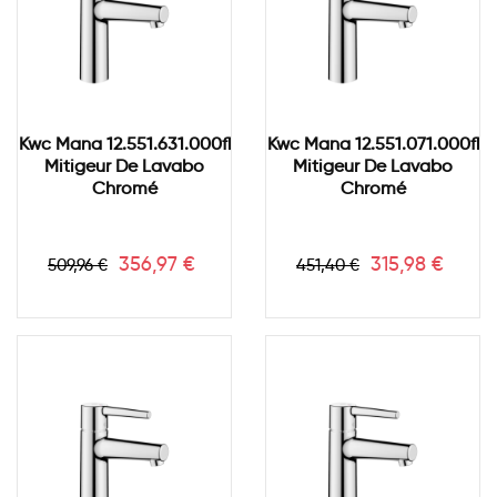
Kwc Mana 12.551.631.000fl
Kwc Mana 12.551.071.000fl
Mitigeur De Lavabo
Mitigeur De Lavabo
Chromé
Chromé
Prix
Prix
Prix
Prix
356,97 €
315,98 €
509,96 €
451,40 €
de
de
base
base