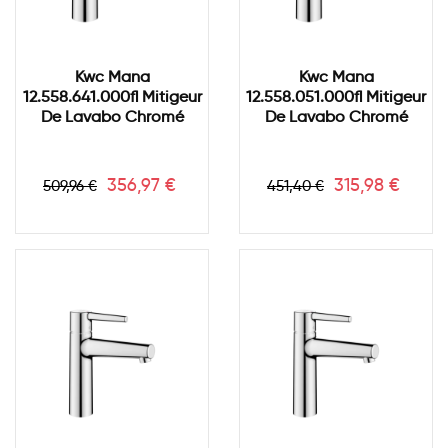
Kwc Mana
Kwc Mana
12.558.641.000fl Mitigeur
12.558.051.000fl Mitigeur
De Lavabo Chromé
De Lavabo Chromé
Prix
Prix
Prix
Prix
356,97 €
315,98 €
509,96 €
451,40 €
de
de
base
base