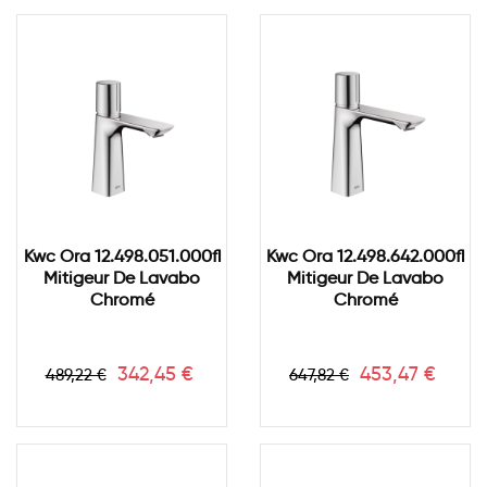
Kwc Ora 12.498.051.000fl
Kwc Ora 12.498.642.000fl
Mitigeur De Lavabo
Mitigeur De Lavabo
Chromé
Chromé
Prix
Prix
Prix
Prix
342,45 €
453,47 €
489,22 €
647,82 €
de
de
base
base