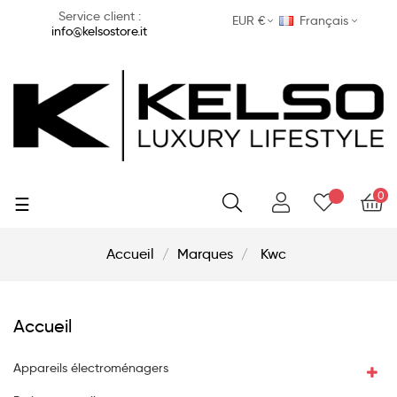
Service client :
EUR €
Français
info@kelsostore.it
0
Basculer
☰
la
navigation
Accueil
Marques
Kwc
Accueil
Appareils électroménagers