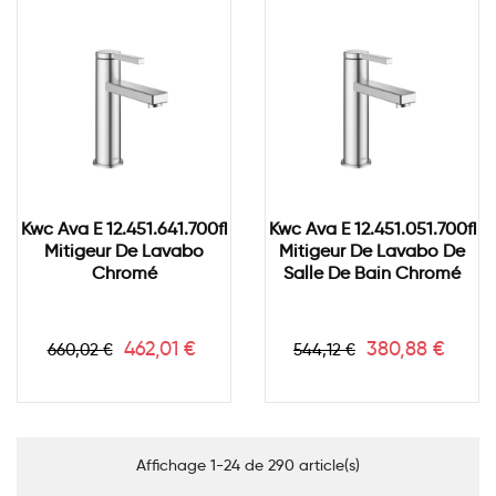
Kwc Ava E 12.451.641.700fl
Kwc Ava E 12.451.051.700fl
Mitigeur De Lavabo
Mitigeur De Lavabo De
Chromé
Salle De Bain Chromé
Prix
Prix
Prix
Prix
462,01 €
380,88 €
660,02 €
544,12 €
de
de
base
base
Affichage 1-24 de 290 article(s)