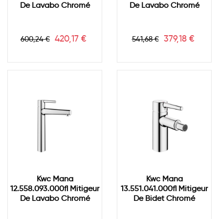
De Lavabo Chromé
De Lavabo Chromé
Prix
Prix
Prix
Prix
420,17 €
379,18 €
600,24 €
541,68 €
de
de
base
base
Kwc Mana
Kwc Mana
12.558.093.000fl Mitigeur
13.551.041.000fl Mitigeur
De Lavabo Chromé
De Bidet Chromé