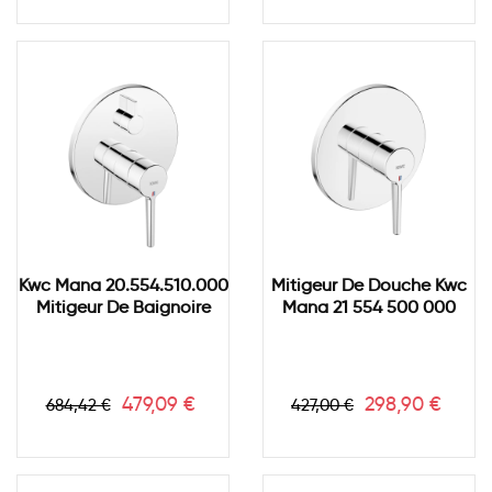
base
base
Kwc Mana 20.554.510.000
Mitigeur De Douche Kwc
Mitigeur De Baignoire
Mana 21 554 500 000
Prix
Prix
Prix
Prix
479,09 €
298,90 €
684,42 €
427,00 €
de
de
base
base