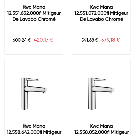
Kwc Mana
Kwc Mana
12.551.632.000fl Mitigeur
12.551.072.000fl Mitigeur
De Lavabo Chromé
De Lavabo Chromé
Prix
Prix
Prix
Prix
420,17 €
379,18 €
600,24 €
541,68 €
de
de
base
base
Kwc Mana
Kwc Mana
12.558.642.000fl Mitigeur
12.558.052.000fl Mitigeur