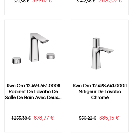
Prix
Prix
Prix
Prix
399,67 €
2 620,07 €
570,96 €
3 742,96 €
de
de
base
base
Kwc Ora 12.493.651.000fl
Kwc Ora 12.498.641.000fl
Robinet De Lavabo De
Mitigeur De Lavabo
Salle De Bain Avec Deux...
Chromé
Prix
Prix
Prix
Prix
878,77 €
385,15 €
1 255,38 €
550,22 €
de
de
base
base