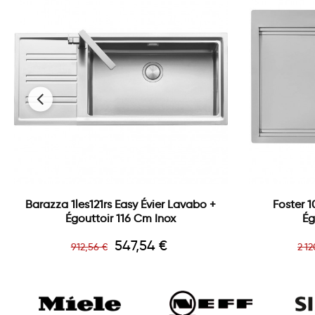
‹
Barazza 1les121rs Easy Évier Lavabo +
Foster 1
Égouttoir 116 Cm Inox
Ég
Prix
Prix
Pri
547,54 €
912,56 €
2 12
de
de
base
ba