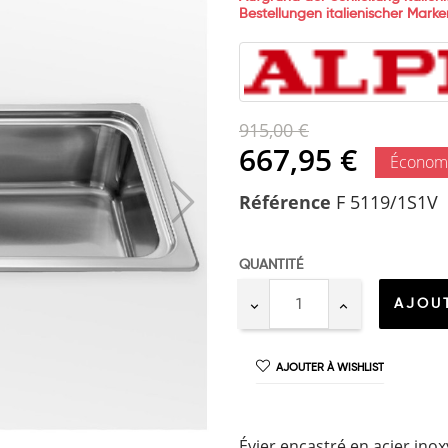
Bestellungen italienischer Mar
915,00 €
667,95 €
Économ
Référence
F 5119/1S1V
QUANTITÉ
AJOUT
AJOUTER À WISHLIST
Évier encastré en acier inox