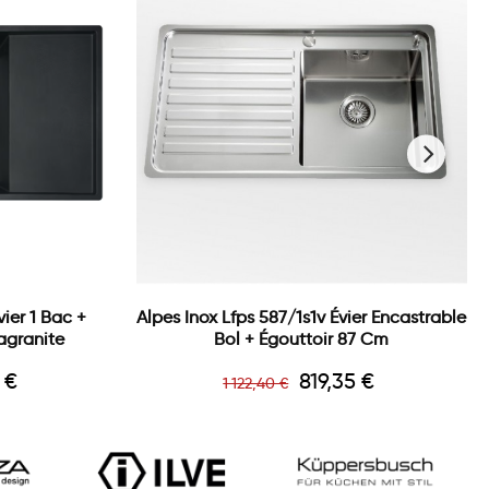
›
vier 1 Bac +
Alpes Inox Lfps 587/1s1v Évier Encastrable
agranite
Bol + Égouttoir 87 Cm
Prix
Prix
 €
819,35 €
1 122,40 €
de
base