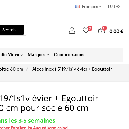
Français
EUR €
0
0
Search
0,00 €
dio Video
Marques
Contactez-nous
oltre 60 cm
Alpes inox f 5119/1s1v évier + Egouttoir
19/1s1v évier + Egouttoir
0 cm pour socle 60 cm
ns les 3-5 semaines
ischer Fabriken im August kann es bei