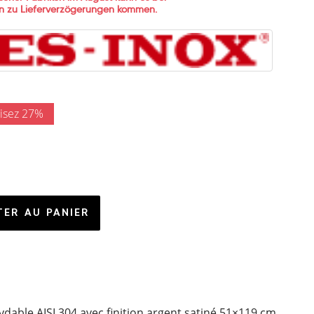
ken zu Lieferverzögerungen kommen.
isez 27%
ER AU PANIER
ydable AISI 304 avec finition argent satiné 51×119 cm