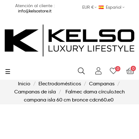
Atención al cliente :
EUR €
Español
info@kelsostore.it
0
0
Navegación
☰
de
palanca
Inicio
Electrodomésticos
Campanas
Campanas de isla
Falmec dama círculo.tech
campana isla 60 cm bronce cdcn60.e0