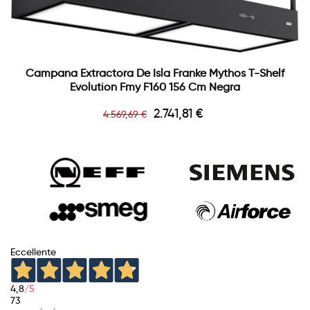
Campana Extractora De Isla Franke Mythos T-Shelf
Evolution Fmy F160 156 Cm Negra
Precio
Precio
2.741,81 €
4.569,69 €
base
Eccellente
4,8
/5
73