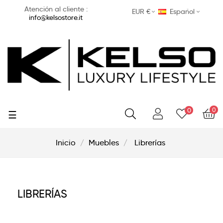
Atención al cliente :
EUR €
Español
info@kelsostore.it
0
0
Navegación
☰
de
palanca
Inicio
Muebles
Librerías
LIBRERÍAS