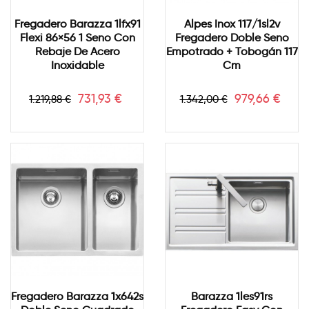
Fregadero Barazza 1lfx91
Alpes Inox 117/1sl2v
Flexi 86×56 1 Seno Con
Fregadero Doble Seno
Rebaje De Acero
Empotrado + Tobogán 117
Inoxidable
Cm
Precio
Precio
Precio
Precio
731,93 €
979,66 €
1.219,88 €
1.342,00 €
base
base
Fregadero Barazza 1x642s
Barazza 1les91rs