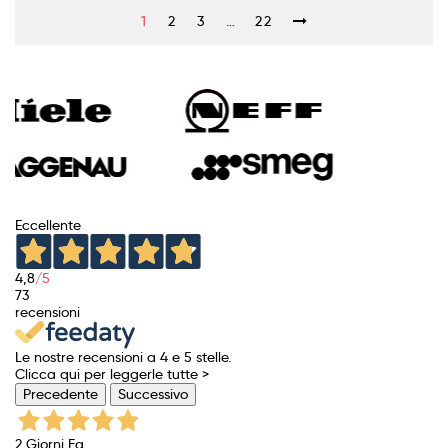
1
2
3
…
22
Eccellente
4,8
/5
73
recensioni
Le nostre recensioni a 4 e 5 stelle.
Clicca qui per leggerle tutte >
Precedente
Successivo
2 Giorni Fa