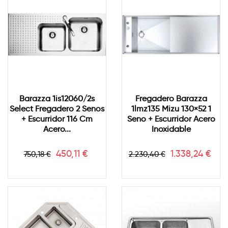
Barazza 1is12060/2s
Fregadero Barazza
Select Fregadero 2 Senos
1lmz135 Mizu 130×52 1
+ Escurridor 116 Cm
Seno + Escurridor Acero
Acero...
Inoxidable
Precio
Precio
Precio
Precio
450,11 €
1.338,24 €
750,18 €
2.230,40 €
base
base