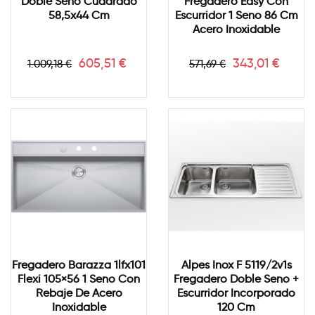
Doble Seno Cuadrado
Fregadero Easy Con
58,5x44 Cm
Escurridor 1 Seno 86 Cm
Acero Inoxidable
Precio
Precio
Precio
Precio
605,51 €
343,01 €
1.009,18 €
571,69 €
base
base
Fregadero Barazza 1lfx101
Alpes Inox F 5119/2v1s
Flexi 105×56 1 Seno Con
Fregadero Doble Seno +
Rebaje De Acero
Escurridor Incorporado
Inoxidable
120 Cm