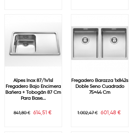
base
base
Alpes Inox 87/1v1sl
Fregadero Barazza 1x842s
Fregadero Bajo Encimera
Doble Seno Cuadrado
Bañera + Tobogán 87 Cm
75×44 Cm
Para Base...
Precio
Precio
Precio
Precio
614,51 €
601,48 €
841,80 €
1.002,47 €
base
base