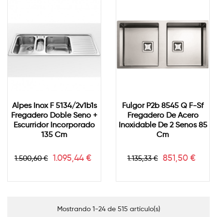
Alpes Inox F 5134/2v1b1s
Fulgor P2b 8545 Q F-Sf
Fregadero Doble Seno +
Fregadero De Acero
Escurridor Incorporado
Inoxidable De 2 Senos 85
135 Cm
Cm
Precio
Precio
Precio
Precio
1.095,44 €
851,50 €
1.500,60 €
1.135,33 €
base
base
Mostrando 1-24 de 515 artículo(s)