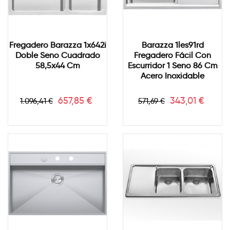
Fregadero Barazza 1x642i
Barazza 1les91rd
Doble Seno Cuadrado
Fregadero Fácil Con
58,5x44 Cm
Escurridor 1 Seno 86 Cm
Acero Inoxidable
Precio
Precio
Precio
Precio
657,85 €
343,01 €
1.096,41 €
571,69 €
base
base