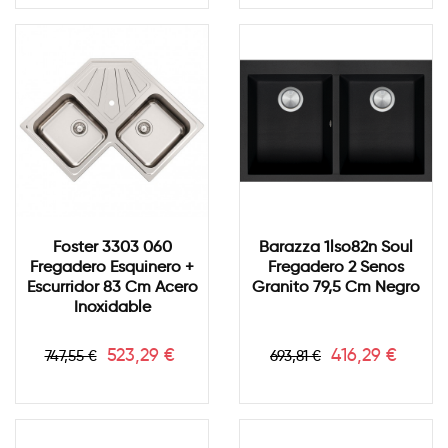
Foster 3303 060
Barazza 1lso82n Soul
Fregadero Esquinero +
Fregadero 2 Senos
Escurridor 83 Cm Acero
Granito 79,5 Cm Negro
Inoxidable
Precio
Precio
Precio
Precio
523,29 €
416,29 €
747,55 €
693,81 €
base
base