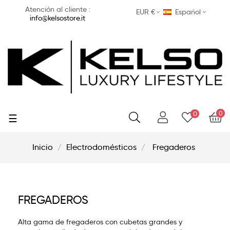
Atención al cliente :
EUR €
Español
info@kelsostore.it
0
0
Navegación
☰
de
palanca
Inicio
Electrodomésticos
Fregaderos
FREGADEROS
Alta gama de fregaderos con cubetas grandes y