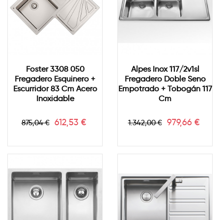
Foster 3308 050
Alpes Inox 117/2v1sl
Fregadero Esquinero +
Fregadero Doble Seno
Escurridor 83 Cm Acero
Empotrado + Tobogán 117
Inoxidable
Cm
Precio
Precio
Precio
Precio
612,53 €
979,66 €
875,04 €
1.342,00 €
base
base