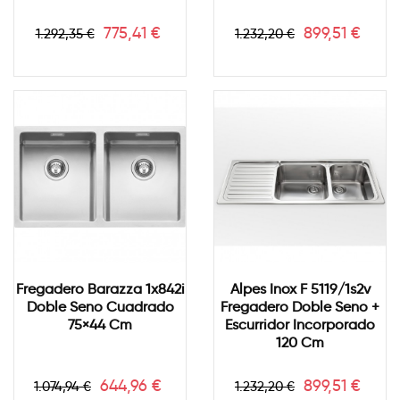
Precio
Precio
Precio
Precio
775,41 €
899,51 €
1.292,35 €
1.232,20 €
base
base
Fregadero Barazza 1x842i
Alpes Inox F 5119/1s2v
Doble Seno Cuadrado
Fregadero Doble Seno +
75×44 Cm
Escurridor Incorporado
120 Cm
Precio
Precio
Precio
Precio
644,96 €
899,51 €
1.074,94 €
1.232,20 €