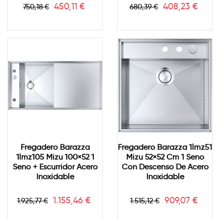
Precio
Precio
Precio
Precio
450,11 €
408,23 €
750,18 €
680,39 €
base
base
Fregadero Barazza
Fregadero Barazza 1lmz51
1lmz105 Mizu 100×52 1
Mizu 52×52 Cm 1 Seno
Seno + Escurridor Acero
Con Descenso De Acero
Inoxidable
Inoxidable
Precio
Precio
Precio
Precio
1.155,46 €
909,07 €
1.925,77 €
1.515,12 €
base
base