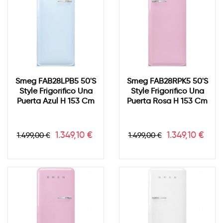
Smeg FAB28LPB5 50's
Smeg FAB28RPK5 50's
Style Frigorífico Una
Style Frigorífico Una
Puerta Azul H 153 Cm
Puerta Rosa H 153 Cm
Precio
Precio
Precio
Precio
1.349,10 €
1.349,10 €
1.499,00 €
1.499,00 €
base
base