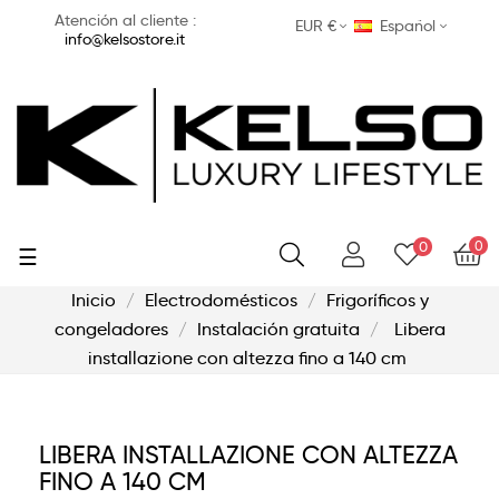
Atención al cliente :
EUR €
Español
info@kelsostore.it
0
0
Navegación
☰
de
palanca
Inicio
Electrodomésticos
Frigoríficos y
congeladores
Instalación gratuita
Libera
installazione con altezza fino a 140 cm
LIBERA INSTALLAZIONE CON ALTEZZA
FINO A 140 CM