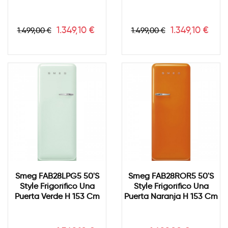
Precio
Precio
Precio
Precio
1.349,10 €
1.349,10 €
1.499,00 €
1.499,00 €
base
base
Smeg FAB28LPG5 50's
Smeg FAB28ROR5 50's
Style Frigorífico Una
Style Frigorífico Una
Puerta Verde H 153 Cm
Puerta Naranja H 153 Cm