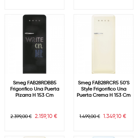
Smeg FAB28RDBB5
Smeg FAB28RCR5 50's
Frigorífico Una Puerta
Style Frigorífico Una
Pizarra H 153 Cm
Puerta Crema H 153 Cm
Precio
Precio
Precio
Precio
2.159,10 €
1.349,10 €
2.399,00 €
1.499,00 €
base
base