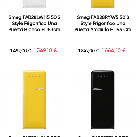
Smeg FAB28LWH5 50's
Smeg FAB28RYW5 50's
Style Frigorífico Una
Style Frigorífico Una
Puerta Blanco H 153cm
Puerta Amarillo H 153 Cm
Precio
Precio
Precio
Precio
1.349,10 €
1.664,10 €
1.499,00 €
1.849,00 €
base
base