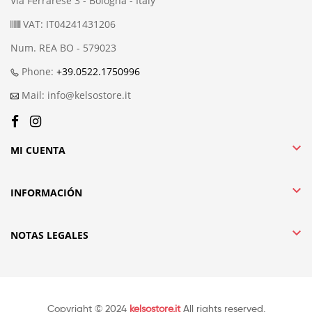
Via Ferrarese 3 - Bologna - Italy
VAT: IT04241431206
Num. REA BO - 579023
Phone:
+39.0522.1750996
Mail: info@kelsostore.it

MI CUENTA

INFORMACIÓN

NOTAS LEGALES
Copyright © 2024
kelsostore.it
All rights reserved.