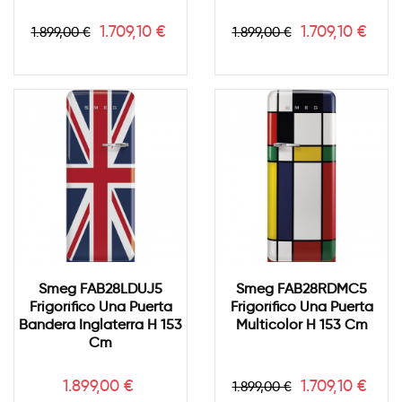
Precio
Precio
Precio
Precio
1.709,10 €
1.709,10 €
1.899,00 €
1.899,00 €
base
base
Smeg FAB28LDUJ5
Smeg FAB28RDMC5
Frigorífico Una Puerta
Frigorífico Una Puerta
Bandera Inglaterra H 153
Multicolor H 153 Cm
Cm
Precio
Precio
Precio
1.899,00 €
1.709,10 €
1.899,00 €
base