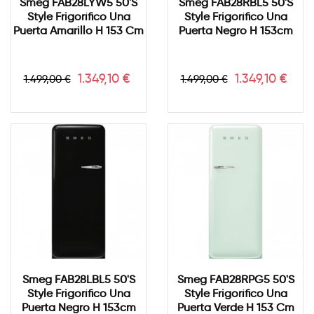
Smeg FAB28LYW5 50's
Smeg FAB28RBL5 50's
Style Frigorífico Una
Style Frigorífico Una
Puerta Amarillo H 153 Cm
Puerta Negro H 153cm
Precio
Precio
Precio
Precio
1.349,10 €
1.349,10 €
1.499,00 €
1.499,00 €
base
base
Smeg FAB28LBL5 50's
Smeg FAB28RPG5 50's
Style Frigorífico Una
Style Frigorífico Una
Puerta Negro H 153cm
Puerta Verde H 153 Cm