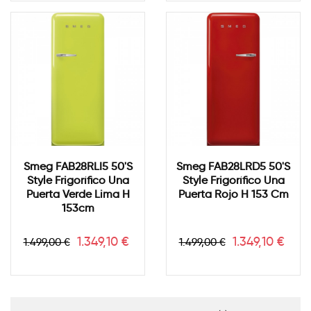
Smeg FAB28RLI5 50's
Smeg FAB28LRD5 50's
Style Frigorífico Una
Style Frigorífico Una
Puerta Verde Lima H
Puerta Rojo H 153 Cm
153cm
Precio
Precio
Precio
Precio
1.349,10 €
1.349,10 €
1.499,00 €
1.499,00 €
base
base