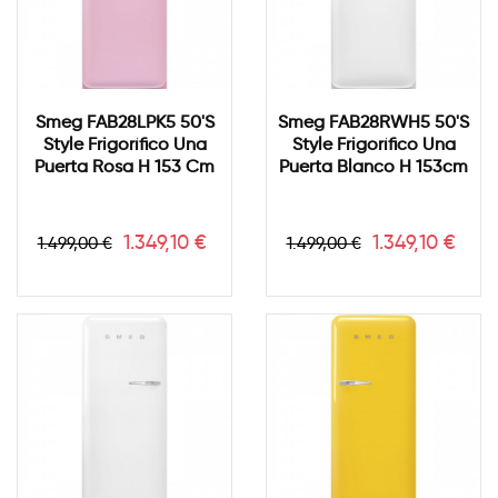
Smeg FAB28LPK5 50's
Smeg FAB28RWH5 50's
Style Frigorífico Una
Style Frigorífico Una
Puerta Rosa H 153 Cm
Puerta Blanco H 153cm
Precio
Precio
Precio
Precio
1.349,10 €
1.349,10 €
1.499,00 €
1.499,00 €
base
base