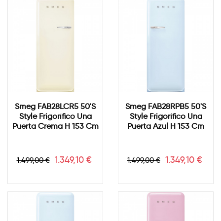
Smeg FAB28LCR5 50's
Smeg FAB28RPB5 50's
Style Frigorífico Una
Style Frigorífico Una
Puerta Crema H 153 Cm
Puerta Azul H 153 Cm
Precio
Precio
Precio
Precio
1.349,10 €
1.349,10 €
1.499,00 €
1.499,00 €
base
base