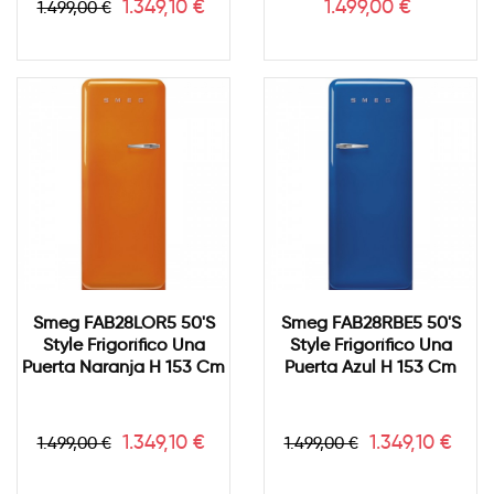
Precio
Precio
Precio
1.349,10 €
1.499,00 €
1.499,00 €
base
Smeg FAB28LOR5 50's
Smeg FAB28RBE5 50's
Style Frigorífico Una
Style Frigorífico Una
Puerta Naranja H 153 Cm
Puerta Azul H 153 Cm
Precio
Precio
Precio
Precio
1.349,10 €
1.349,10 €
1.499,00 €
1.499,00 €
base
base