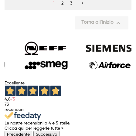
1
2
3
Torna all'inizio

Eccellente
4,8
/5
73
recensioni
Le nostre recensioni a 4 e 5 stelle.
Clicca qui per leggerle tutte >
Precedente
Successivo