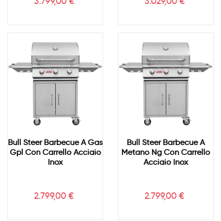
Prezzo
Prezzo
3.799,00 €
3.029,00 €
Bull Steer Barbecue A Gas
Bull Steer Barbecue A
Gpl Con Carrello Acciaio
Metano Ng Con Carrello
Inox
Acciaio Inox
Prezzo
Prezzo
2.799,00 €
2.799,00 €