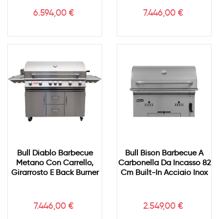
Prezzo
Prezzo
6.594,00 €
7.446,00 €
Bull Diablo Barbecue
Bull Bison Barbecue A
Metano Con Carrello,
Carbonella Da Incasso 82
Girarrosto E Back Burner
Cm Built-In Acciaio Inox
Prezzo
Prezzo
7.446,00 €
2.549,00 €