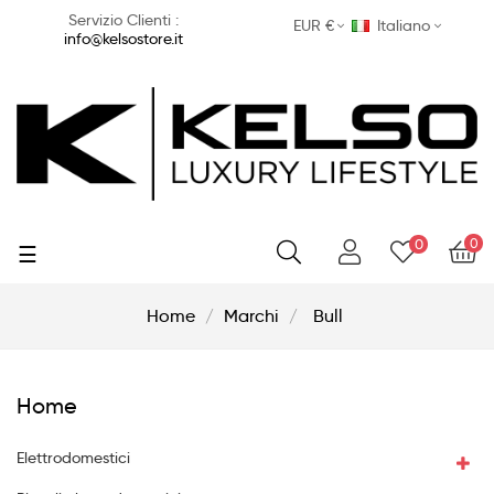
Servizio Clienti :
EUR €
Italiano
info@kelsostore.it
0
0
navigazione
☰
Toggle
Home
Marchi
Bull
Home
Elettrodomestici