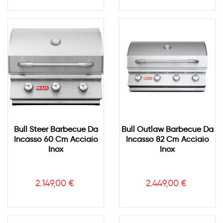
Bull Steer Barbecue Da
Bull Outlaw Barbecue Da
Incasso 60 Cm Acciaio
Incasso 82 Cm Acciaio
Inox
Inox
Prezzo
Prezzo
2.149,00 €
2.449,00 €