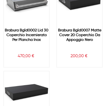
Brabura Bgld0002 Lid 30
Brabura Bgld0007 Matte
Coperchio Incernierato
Cover 20 Coperchio Da
Per Plancha Inox
Appoggio Nero
Prezzo
Prezzo
470,00 €
200,00 €