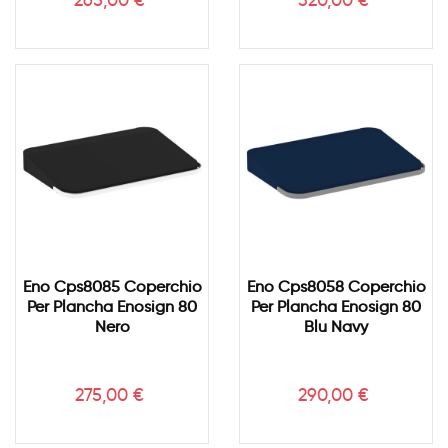
265,00 €
320,00 €
Eno Cps8085 Coperchio
Eno Cps8058 Coperchio
Per Plancha Enosign 80
Per Plancha Enosign 80
Nero
Blu Navy
Prezzo
Prezzo
275,00 €
290,00 €