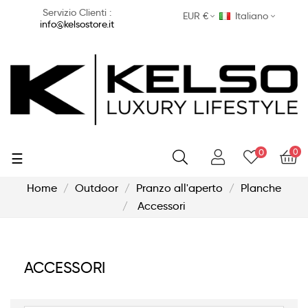
Servizio Clienti :
EUR €
Italiano
info@kelsostore.it
0
0
navigazione
☰
Toggle
Home
Outdoor
Pranzo all'aperto
Planche
Accessori
ACCESSORI