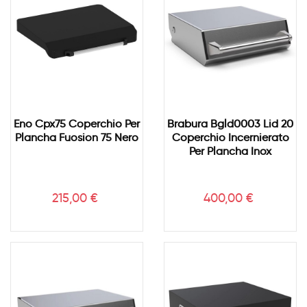
Eno Cpx75 Coperchio Per
Brabura Bgld0003 Lid 20
Plancha Fuosion 75 Nero
Coperchio Incernierato
Per Plancha Inox
Prezzo
Prezzo
215,00 €
400,00 €