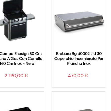
 Combo Enosign 80 Cm
Brabura Bgld0002 Lid 30
cha A Gas Con Carrello
Coperchio Incernierato Per
140 Cm Inox - Nero
Plancha Inox
Prezzo
Prezzo
2.190,00 €
470,00 €