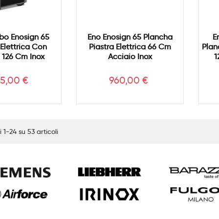
o Enosign 65
Eno Enosign 65 Plancha
E
Elettrica Con
Piastra Elettrica 66 Cm
Plan
o 126 Cm Inox
Acciaio Inox
1
zzo
Prezzo
95,00 €
960,00 €
i 1-24 su 53 articoli