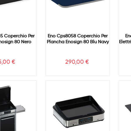
5 Coperchio Per
Eno Cps8058 Coperchio Per
En
nosign 80 Nero
Plancha Enosign 80 Blu Navy
Elett
ezzo
Prezzo
5,00 €
290,00 €