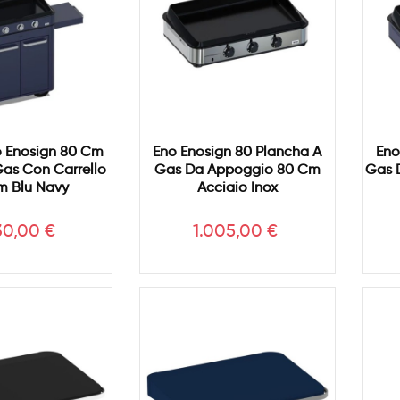
 Enosign 80 Cm
Eno Enosign 80 Plancha A
Eno
as Con Carrello
Gas Da Appoggio 80 Cm
Gas 
m Blu Navy
Acciaio Inox
zzo
Prezzo
30,00 €
1.005,00 €