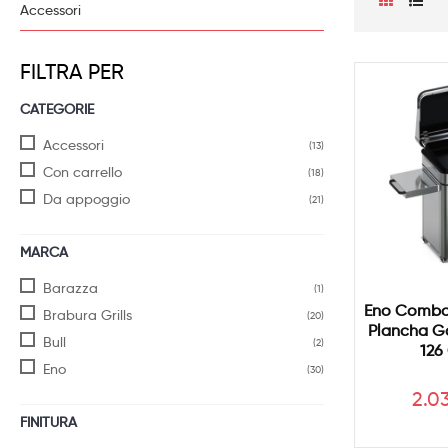
Accessori
FILTRA PER
CATEGORIE
Accessori
(13)
Con carrello
(18)
Da appoggio
(21)
MARCA
Barazza
(1)
Eno Combo
Brabura Grills
(20)
Plancha Ga
Bull
(2)
126
Eno
(30)
Pre
2.0
FINITURA