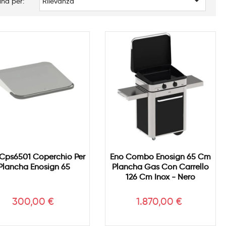

ina per:
Rilevanza
Cps6501 Coperchio Per
Eno Combo Enosign 65 Cm
Plancha Enosign 65
Plancha Gas Con Carrello
126 Cm Inox - Nero
Prezzo
Prezzo
300,00 €
1.870,00 €