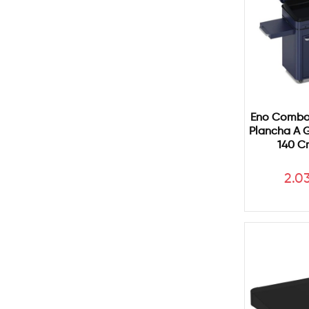
Eno Combo
Plancha A G
140 C
Pre
2.0