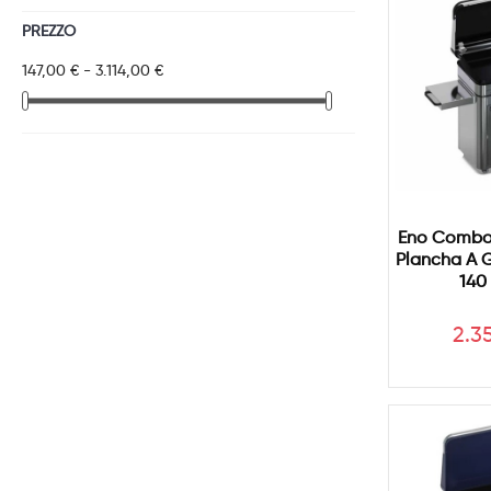
PREZZO
147,00 € - 3.114,00 €
Eno Combo
Plancha A G
140
Pre
2.3