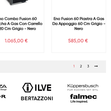
no Combo Fusion 60
Eno Fusion 60 Piastra A Gas
cha A Gas Con Carrello
Da Appoggio 60 Cm Grigio -
20 Cm Grigio - Nero
Nero
Prezzo
Prezzo
1.065,00 €
585,00 €
1
2
3