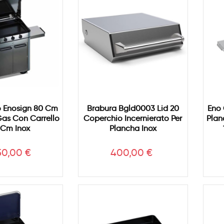
 Enosign 80 Cm
Brabura Bgld0003 Lid 20
Eno
as Con Carrello
Coperchio Incernierato Per
Plan
 Cm Inox
Plancha Inox
zzo
Prezzo
50,00 €
400,00 €