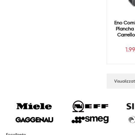
Eno Comb
Plancha 
Carrell
Pre
1.9
Visualizzat
Eccellente