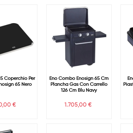
5 Coperchio Per
Eno Combo Enosign 65 Cm
En
nosign 65 Nero
Plancha Gas Con Carrello
Pias
126 Cm Blu Navy
ezzo
Prezzo
0,00 €
1.705,00 €