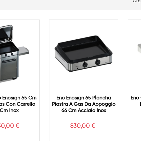
Ord
 Enosign 65 Cm
Eno Enosign 65 Plancha
Eno 
s Con Carrello
Piastra A Gas Da Appoggio
 Cm Inox
66 Cm Acciaio Inox
zzo
Prezzo
30,00 €
830,00 €