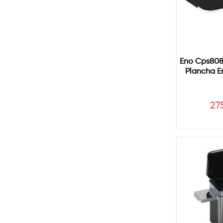
Eno Cps808
Plancha E
Pr
27