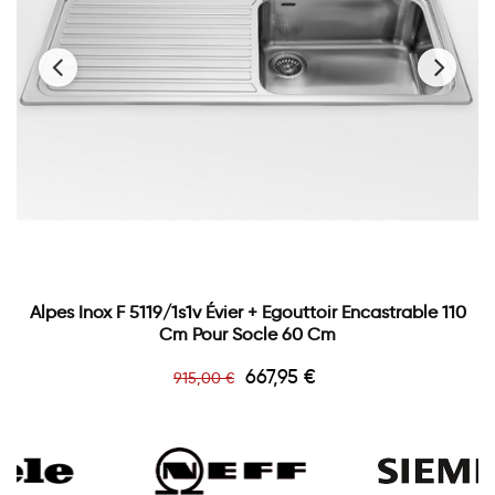
‹
›
Alpes Inox F 5119/1s1v Évier + Egouttoir Encastrable 110
Cm Pour Socle 60 Cm
Prix
Prix
667,95 €
915,00 €
de
base