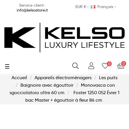
Service client :
EUR €
Français
info@kelsostore.it
0
0
Basculer
☰
la
navigation
Accueil
Appareils électroménagers
Les puits
Baignoire avec égouttoir
Monovasca con
sgocciolatoio oltre 60 cm
Foster 1250 052 Évier 1
bac Master + égouttoir à fleur 86 cm