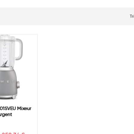
Tr
01SVEU Mixeur
rgent