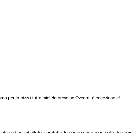
orno per la pizza tutto mio! Ho preso un Ovenat, è eccezionale!
tuale ben imballato e protetto, la cappa corrisponde alla descrizion