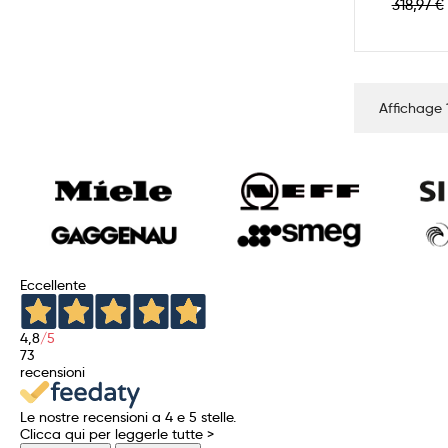
Prix
318,97 €
de
base
Affichage 1
Eccellente
4,8
/5
73
recensioni
Le nostre recensioni a 4 e 5 stelle.
Clicca qui per leggerle tutte >