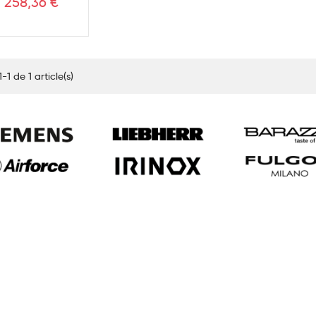
Prix
258,36 €
-1 de 1 article(s)