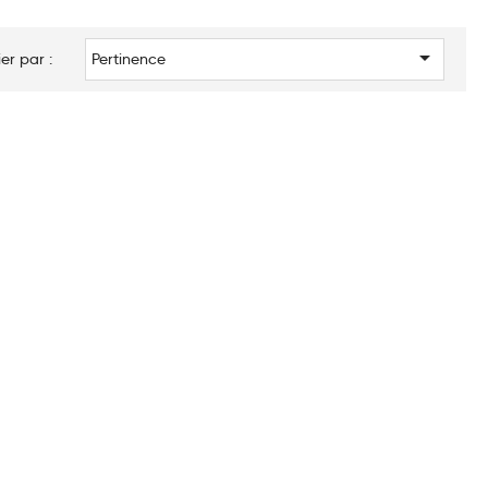

ier par :
Pertinence