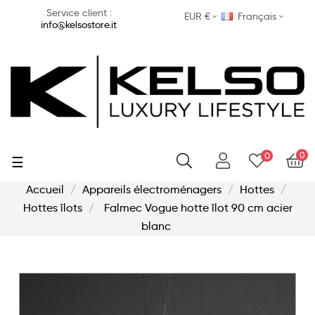
Service client :
EUR €
Français
info@kelsostore.it
0
0
Basculer
☰
la
navigation
Accueil
Appareils électroménagers
Hottes
Hottes îlots
Falmec Vogue hotte îlot 90 cm acier
blanc