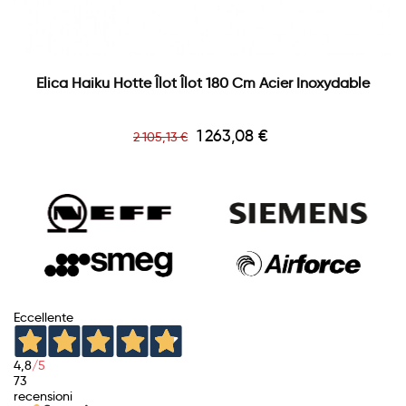
Elica Haiku Hotte Îlot Îlot 180 Cm Acier Inoxydable
Prix
Prix
1 263,08 €
2 105,13 €
de
base
Eccellente
4,8
/5
73
recensioni