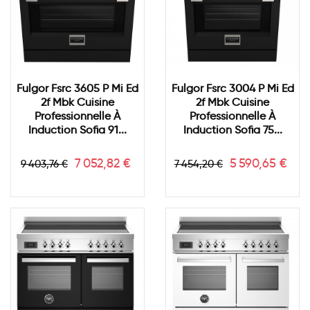
Fulgor Fsrc 3605 P Mi Ed
Fulgor Fsrc 3004 P Mi Ed
2f Mbk Cuisine
2f Mbk Cuisine
Professionnelle À
Professionnelle À
Induction Sofia 91...
Induction Sofia 75...
Prix
Prix
Prix
Prix
7 052,82 €
5 590,65 €
9 403,76 €
7 454,20 €
de
de
base
base