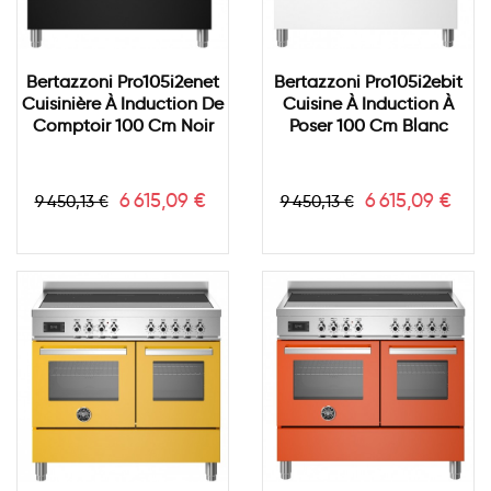
Bertazzoni Pro105i2enet
Bertazzoni Pro105i2ebit
Cuisinière À Induction De
Cuisine À Induction À
Comptoir 100 Cm Noir
Poser 100 Cm Blanc
Prix
Prix
Prix
Prix
6 615,09 €
6 615,09 €
9 450,13 €
9 450,13 €
de
de
base
base