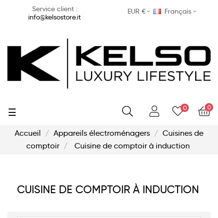
Service client :
EUR €
Français
info@kelsostore.it
0
0
Basculer
☰
la
navigation
Accueil
Appareils électroménagers
Cuisines de
comptoir
Cuisine de comptoir à induction
CUISINE DE COMPTOIR À INDUCTION