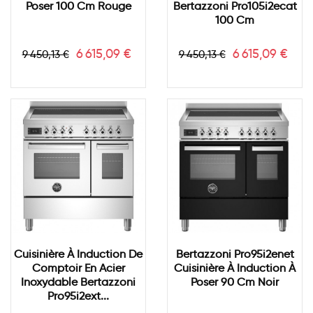
Poser 100 Cm Rouge
Bertazzoni Pro105i2ecat
100 Cm
Prix
Prix
Prix
Prix
6 615,09 €
6 615,09 €
9 450,13 €
9 450,13 €
de
de
base
base
Cuisinière À Induction De
Bertazzoni Pro95i2enet
Comptoir En Acier
Cuisinière À Induction À
Inoxydable Bertazzoni
Poser 90 Cm Noir
Pro95i2ext...