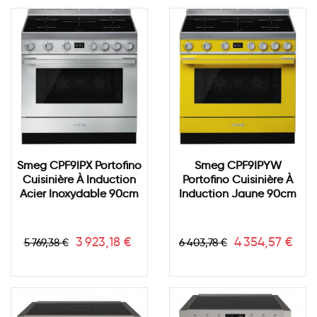
Smeg CPF9IPX Portofino
Smeg CPF9IPYW
Cuisinière À Induction
Portofino Cuisinière À
Acier Inoxydable 90cm
Induction Jaune 90cm
Prix
Prix
Prix
Prix
3 923,18 €
4 354,57 €
5 769,38 €
6 403,78 €
de
de
base
base