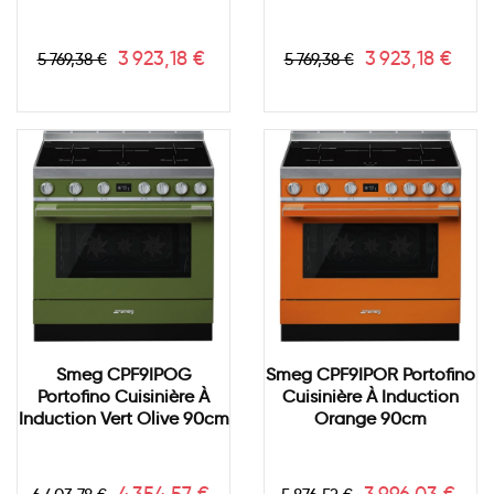
Prix
Prix
Prix
Prix
3 923,18 €
3 923,18 €
5 769,38 €
5 769,38 €
de
de
base
base
Smeg CPF9IPOG
Smeg CPF9IPOR Portofino
Portofino Cuisinière À
Cuisinière À Induction
Induction Vert Olive 90cm
Orange 90cm
Prix
Prix
Prix
Prix