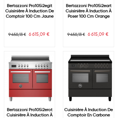
Bertazzoni Pro105i2egit
Bertazzoni Pro105i2eart
Cuisinière À Induction De
Cuisinière À Induction À
Comptoir 100 Cm Jaune
Poser 100 Cm Orange
Prix
Prix
Prix
Prix
6 615,09 €
6 615,09 €
9 450,13 €
9 450,13 €
de
de
base
base
Bertazzoni Pro105i2erot
Cuisinière À Induction De
Cuisinière À Induction À
Comptoir En Carbone