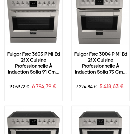
Fulgor Fsrc 3605 P Mi Ed
Fulgor Fsrc 3004 P Mi Ed
2f X Cuisine
2f X Cuisine
Professionnelle À
Professionnelle À
Induction Sofia 91 Cm...
Induction Sofia 75 Cm...
Prix
Prix
Prix
Prix
6 794,79 €
5 418,63 €
9 059,72 €
7 224,84 €
de
de
base
base