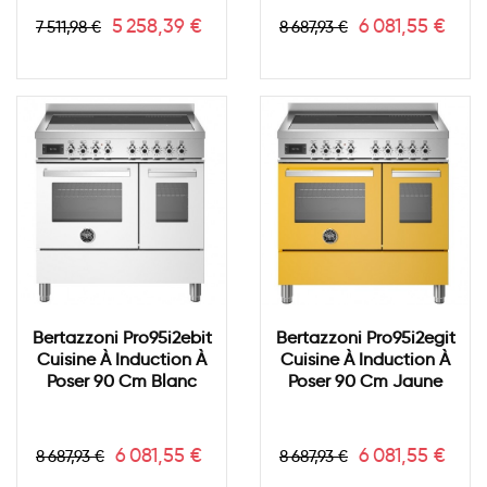
Prix
Prix
Prix
Prix
5 258,39 €
6 081,55 €
7 511,98 €
8 687,93 €
de
de
base
base
Bertazzoni Pro95i2ebit
Bertazzoni Pro95i2egit
Cuisine À Induction À
Cuisine À Induction À
Poser 90 Cm Blanc
Poser 90 Cm Jaune
Prix
Prix
Prix
Prix
6 081,55 €
6 081,55 €
8 687,93 €
8 687,93 €
de
de