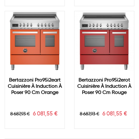
base
base
Bertazzoni Pro95i2eart
Bertazzoni Pro95i2erot
Cuisinière À Induction À
Cuisinière À Induction À
Poser 90 Cm Orange
Poser 90 Cm Rouge
Prix
Prix
Prix
Prix
6 081,55 €
6 081,55 €
8 687,93 €
8 687,93 €
de
de
base
base