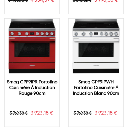
4 354,57 €
3 996,03 €
6 403,78 €
5 876,52 €
de
de
base
base
Smeg CPF9IPR Portofino
Smeg CPF9IPWH
Cuisinière À Induction
Portofino Cuisinière À
Rouge 90cm
Induction Blanc 90cm
Prix
Prix
Prix
Prix
3 923,18 €
3 923,18 €
5 769,38 €
5 769,38 €
de
de
base
base