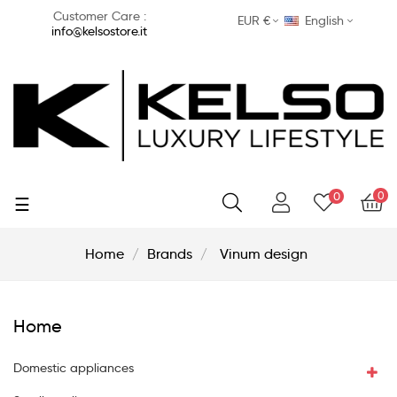
Customer Care :
EUR €
English
info@kelsostore.it
0
0
Toggle
☰
navigation
Home
Brands
Vinum design
Home
Domestic appliances