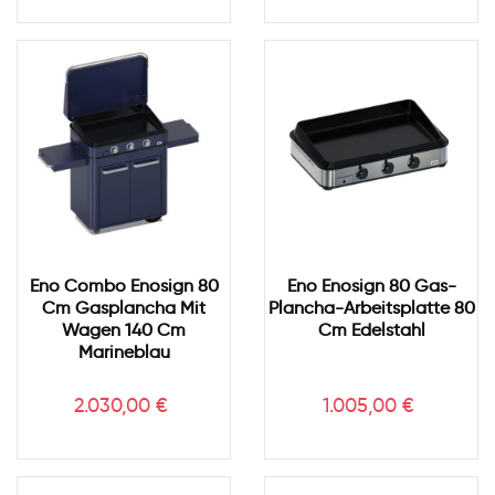
Eno Combo Enosign 80
Eno Enosign 80 Gas-
Cm Gasplancha Mit
Plancha-Arbeitsplatte 80
Wagen 140 Cm
Cm Edelstahl
Marineblau
Preis
Preis
2.030,00 €
1.005,00 €