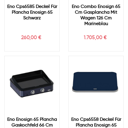
Eno Cps6585 Deckel Für
Eno Combo Enosign 65
Plancha Enosign 65
Cm Gasplancha Mit
Schwarz
Wagen 126 Cm
Marineblau
Preis
Preis
260,00 €
1.705,00 €
Eno Enosign 65 Plancha
Eno Cps6558 Deckel Für
Gaskochfeld 66 Cm
Plancha Enosign 65