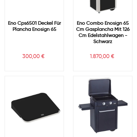
Eno Cps6501 Deckel Für
Eno Combo Enosign 65
Plancha Enosign 65
Cm Gasplancha Mit 126
Cm Edelstahlwagen -
Schwarz
Preis
Preis
300,00 €
1.870,00 €