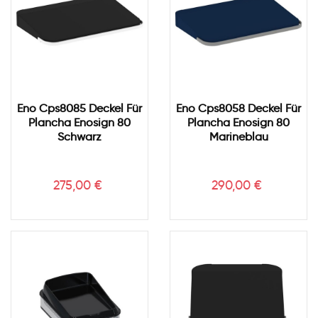
Eno Cps8085 Deckel Für
Eno Cps8058 Deckel Für
Plancha Enosign 80
Plancha Enosign 80
Schwarz
Marineblau
Preis
Preis
275,00 €
290,00 €