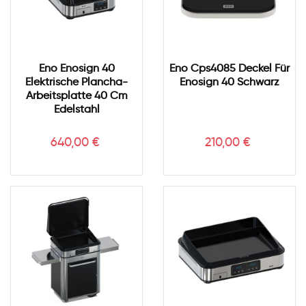
Eno Enosign 40
Eno Cps4085 Deckel Für
Elektrische Plancha-
Enosign 40 Schwarz
Arbeitsplatte 40 Cm
Edelstahl
Preis
Preis
640,00 €
210,00 €