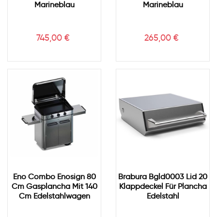
Marineblau
Marineblau
Preis
Preis
745,00 €
265,00 €
Eno Combo Enosign 80
Brabura Bgld0003 Lid 20
Cm Gasplancha Mit 140
Klappdeckel Für Plancha
Cm Edelstahlwagen
Edelstahl