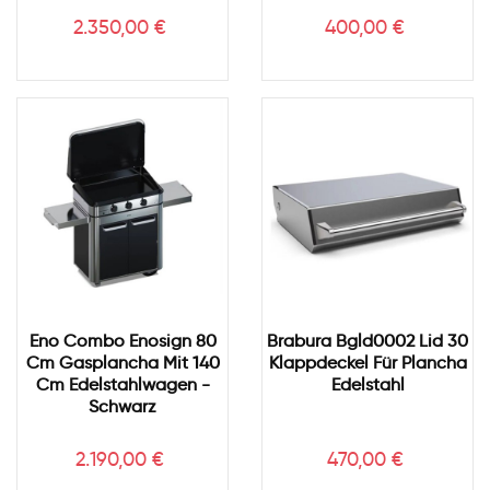
Preis
Preis
2.350,00 €
400,00 €
Eno Combo Enosign 80
Brabura Bgld0002 Lid 30
Cm Gasplancha Mit 140
Klappdeckel Für Plancha
Cm Edelstahlwagen -
Edelstahl
Schwarz
Preis
Preis
2.190,00 €
470,00 €