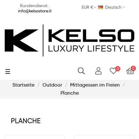
Kundendienst :
EUR €
Deutsch
info@kelsostore.it
0
0
Umschalten
☰
der
Navigation
Startseite
Outdoor
Mittagessen im Freien
Planche
PLANCHE