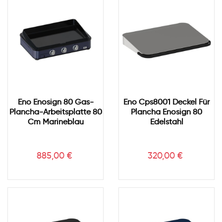
Eno Enosign 80 Gas-
Eno Cps8001 Deckel Für
Plancha-Arbeitsplatte 80
Plancha Enosign 80
Cm Marineblau
Edelstahl
Preis
Preis
885,00 €
320,00 €