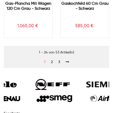
Gas-Plancha Mit Wagen
Gaskochfeld 60 Cm Grau
120 Cm Grau - Schwarz
- Schwarz
Preis
Preis
1.065,00 €
585,00 €
1 - 24 von 53 Artikel(n)
1
2
3