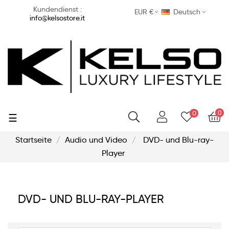
Kundendienst :
EUR €
Deutsch
info@kelsostore.it
0
0
Umschalten
☰
der
Navigation
Startseite
Audio und Video
DVD- und Blu-ray-
Player
DVD- UND BLU-RAY-PLAYER