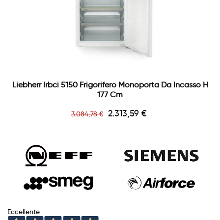
Liebherr Irbci 5150 Frigorifero Monoporta Da Incasso H
177 Cm
Prezzo
Prezzo
2.313,59 €
3.084,78 €
base
Eccellente