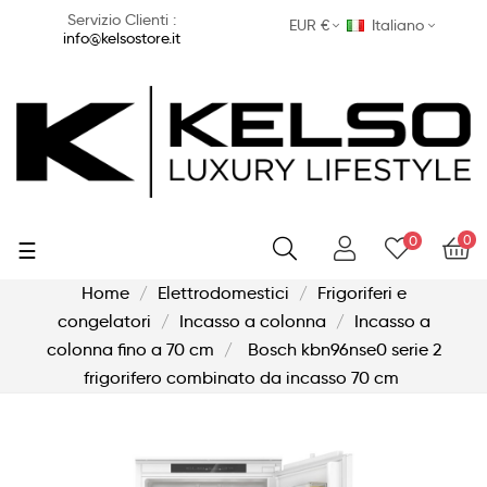
Servizio Clienti :
EUR €
Italiano
info@kelsostore.it
0
0
navigazione
☰
Toggle
Home
Elettrodomestici
Frigoriferi e
congelatori
Incasso a colonna
Incasso a
colonna fino a 70 cm
Bosch kbn96nse0 serie 2
frigorifero combinato da incasso 70 cm