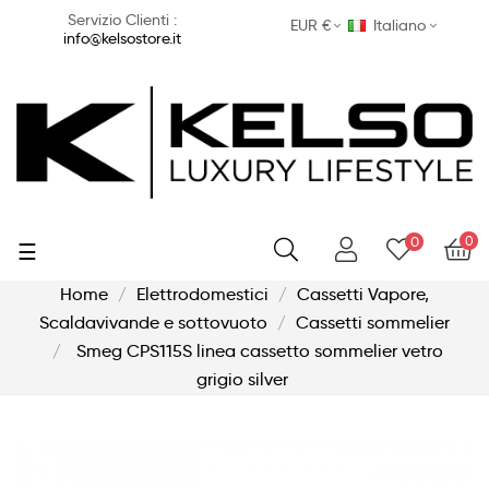
Servizio Clienti :
EUR €
Italiano
info@kelsostore.it
0
0
navigazione
☰
Toggle
Home
Elettrodomestici
Cassetti Vapore,
Scaldavivande e sottovuoto
Cassetti sommelier
Smeg CPS115S linea cassetto sommelier vetro
grigio silver