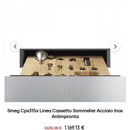
‹
›
Smeg Cps315x Linea Cassetto Sommelier Acciaio Inox
Antimpronta
Prezzo
Prezzo
1.169,13 €
1.670,18 €