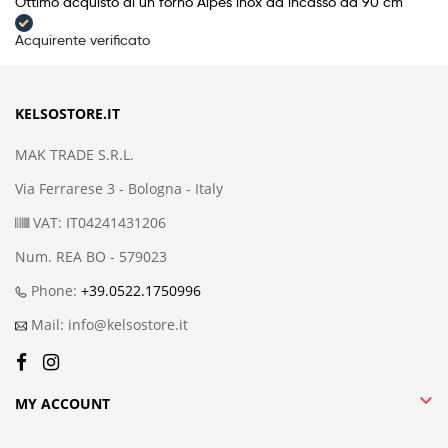
Ottimo acquisto di un forno Alpes inox da incasso da 90 cm
Acquirente verificato
KELSOSTORE.IT
MAK TRADE S.R.L.
Via Ferrarese 3 - Bologna - Italy
VAT: IT04241431206
Num. REA BO - 579023
Phone:
+39.0522.1750996
Mail: info@kelsostore.it

MY ACCOUNT