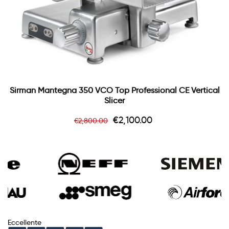
Sirman Mantegna 350 VCO Top Professional CE Vertical
Slicer
Regular
Price
€2,100.00
€2,800.00
price
Eccellente