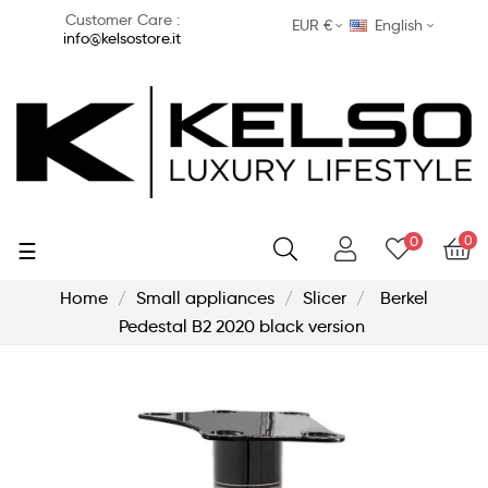
Customer Care :
EUR €
English
info@kelsostore.it
0
0
Toggle
☰
navigation
Home
Small appliances
Slicer
Berkel
Pedestal B2 2020 black version