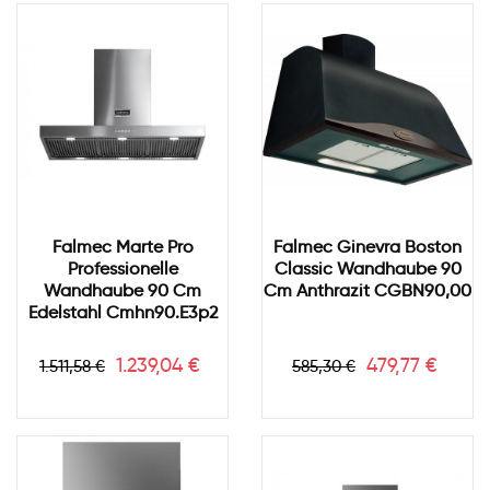
Falmec Marte Pro
Falmec Ginevra Boston
Professionelle
Classic Wandhaube 90
Wandhaube 90 Cm
Cm Anthrazit CGBN90,00
Edelstahl Cmhn90.e3p2
Verkaufspreis
Preis
Verkaufspreis
Preis
1.239,04 €
479,77 €
1.511,58 €
585,30 €