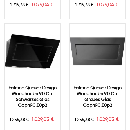
Verkaufspreis
Preis
Verkaufspreis
Preis
1.079,04 €
1.079,04 €
1.316,38 €
1.316,38 €
Falmec Quasar Design
Falmec Quasar Design
Wandhaube 90 Cm
Wandhaube 90 Cm
Schwarzes Glas
Graues Glas
Cqpn90.e0p2
Cqpn90.e0p2
Verkaufspreis
Preis
Verkaufspreis
Preis
1.029,03 €
1.029,03 €
1.255,38 €
1.255,38 €