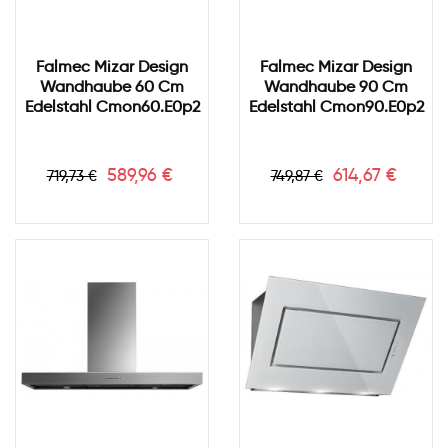
Falmec Mizar Design
Falmec Mizar Design
Wandhaube 60 Cm
Wandhaube 90 Cm
Edelstahl Cmon60.e0p2
Edelstahl Cmon90.e0p2
Verkaufspreis
Preis
Verkaufspreis
Preis
589,96 €
614,67 €
719,73 €
749,87 €