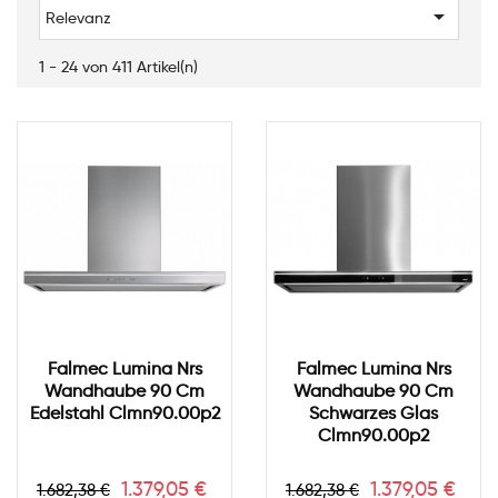

Relevanz
1 - 24 von 411 Artikel(n)
Falmec Lumina Nrs
Falmec Lumina Nrs
Wandhaube 90 Cm
Wandhaube 90 Cm
Edelstahl Clmn90.00p2
Schwarzes Glas
Clmn90.00p2
Verkaufspreis
Preis
Verkaufspreis
Preis
1.379,05 €
1.379,05 €
1.682,38 €
1.682,38 €