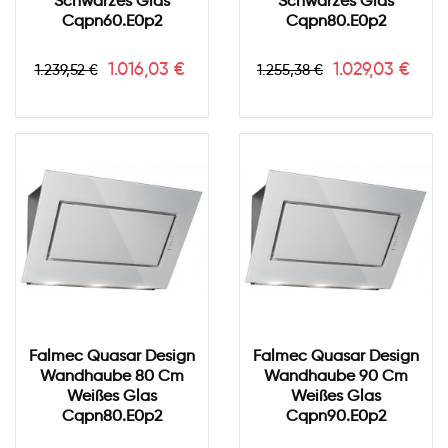
Schwarzes Glas
Schwarzes Glas
Cqpn60.e0p2
Cqpn80.e0p2
Verkaufspreis
Preis
Verkaufspreis
Preis
1.016,03 €
1.029,03 €
1.239,52 €
1.255,38 €
Falmec Quasar Design
Falmec Quasar Design
Wandhaube 80 Cm
Wandhaube 90 Cm
Weißes Glas
Weißes Glas
Cqpn80.e0p2
Cqpn90.e0p2