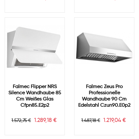
Falmec Flipper NRS
Falmec Zeus Pro
Silence Wandhaube 85
Professionelle
Cm Weißes Glas
Wandhaube 90 Cm
Cfpn85.e2p2
Edelstahl Czun90.e0p2
Verkaufspreis
Preis
Verkaufspreis
Preis
1.289,18 €
1.219,04 €
1.572,75 €
1.487,18 €