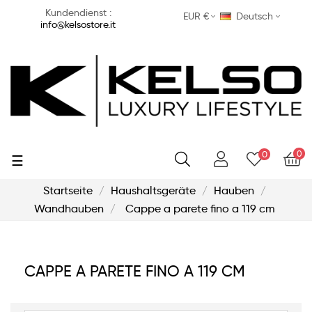
Kundendienst :
EUR €
Deutsch
info@kelsostore.it
0
0
Umschalten
☰
der
Navigation
Startseite
Haushaltsgeräte
Hauben
Wandhauben
Cappe a parete fino a 119 cm
CAPPE A PARETE FINO A 119 CM