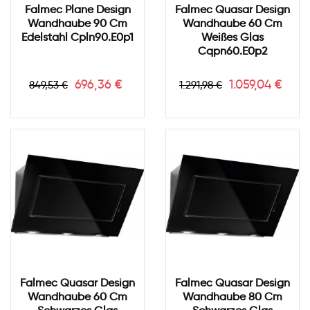
Falmec Plane Design
Falmec Quasar Design
Wandhaube 90 Cm
Wandhaube 60 Cm
Edelstahl Cpln90.e0p1
Weißes Glas
Cqpn60.e0p2
Verkaufspreis
Preis
Verkaufspreis
Preis
696,36 €
1.059,04 €
849,53 €
1.291,98 €
Falmec Quasar Design
Falmec Quasar Design
Wandhaube 60 Cm
Wandhaube 80 Cm