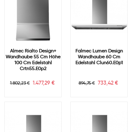
Almec Rialto Design+
Falmec Lumen Design
Wandhaube 55 Cm Höhe
Wandhaube 60 Cm
100 Cm Edelstahl
Edelstahl Clun60.e0p1
Crtn55.e0p2
Verkaufspreis
Preis
Verkaufspreis
Preis
1.477,29 €
733,42 €
1.802,23 €
894,75 €