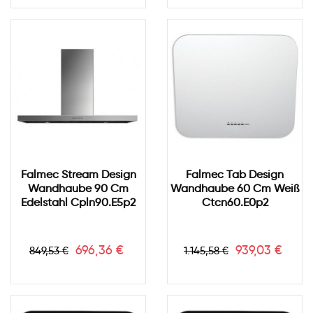
Falmec Stream Design
Falmec Tab Design
Wandhaube 90 Cm
Wandhaube 60 Cm Weiß
Edelstahl Cpln90.e5p2
Ctcn60.e0p2
Verkaufspreis
Preis
Verkaufspreis
Preis
696,36 €
939,03 €
849,53 €
1.145,58 €