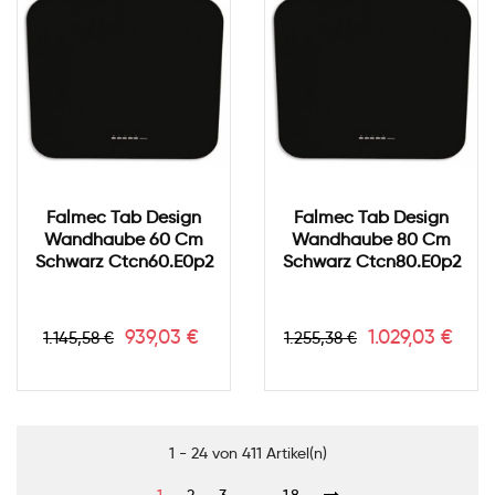
Falmec Tab Design
Falmec Tab Design
Wandhaube 60 Cm
Wandhaube 80 Cm
Schwarz Ctcn60.e0p2
Schwarz Ctcn80.e0p2
Verkaufspreis
Preis
Verkaufspreis
Preis
939,03 €
1.029,03 €
1.145,58 €
1.255,38 €
1 - 24 von 411 Artikel(n)