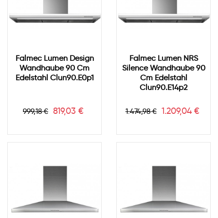
Falmec Lumen Design
Falmec Lumen NRS
Wandhaube 90 Cm
Silence Wandhaube 90
Edelstahl Clun90.e0p1
Cm Edelstahl
Clun90.e14p2
Verkaufspreis
Preis
Verkaufspreis
Preis
819,03 €
1.209,04 €
999,18 €
1.474,98 €