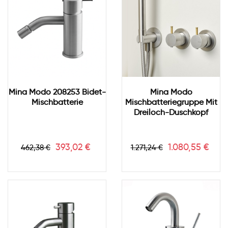
Mina Modo 208253 Bidet-
Mina Modo
Mischbatterie
Mischbatteriegruppe Mit
Dreiloch-Duschkopf
Verkaufspreis
Preis
Verkaufspreis
Preis
393,02 €
1.080,55 €
462,38 €
1.271,24 €