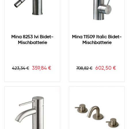
Mina 8253 Ivi Bidet-
Mina 11509 Italic Bidet-
Mischbatterie
Mischbatterie
Verkaufspreis
Preis
Verkaufspreis
Preis
359,84 €
602,50 €
423,34 €
708,82 €