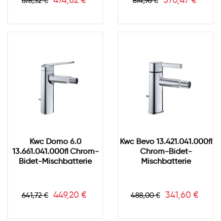
474,82 €
570,47 €
678,32 €
814,96 €
Kwc Domo 6.0
Kwc Bevo 13.421.041.000fl
13.661.041.000fl Chrom-
Chrom-Bidet-
Bidet-Mischbatterie
Mischbatterie
Verkaufspreis
Preis
Verkaufspreis
Preis
449,20 €
341,60 €
641,72 €
488,00 €