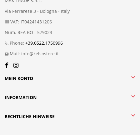
MAK TRADE S.R.L.
Via Ferrarese 3 - Bologna - Italy
VAT: IT04241431206
Num. REA BO - 579023
Phone:
+39.0522.1750996
Mail: info@kelsostore.it

MEIN KONTO

INFORMATION

RECHTLICHE HINWEISE