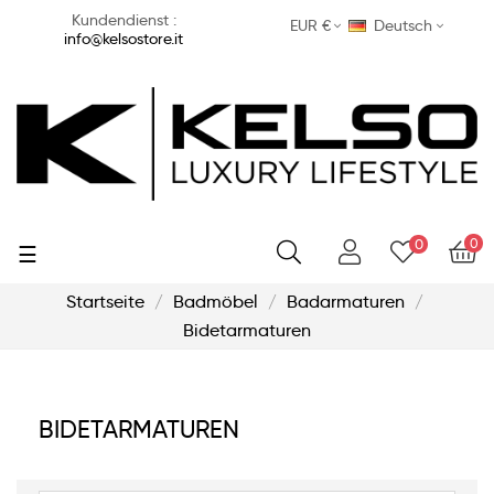
Kundendienst :
EUR €
Deutsch
info@kelsostore.it
0
0
Umschalten
☰
der
Navigation
Startseite
Badmöbel
Badarmaturen
Bidetarmaturen
BIDETARMATUREN