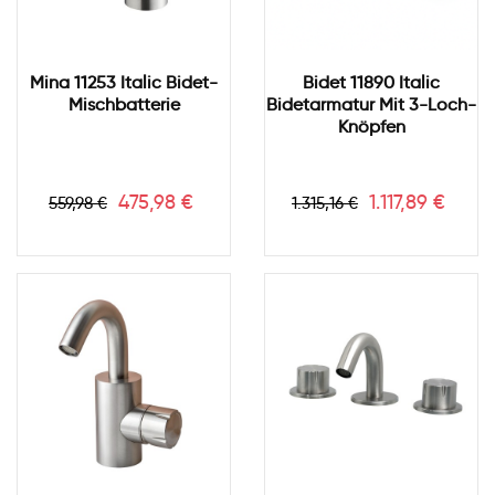
Mina 11253 Italic Bidet-
Bidet 11890 Italic
Mischbatterie
Bidetarmatur Mit 3-Loch-
Knöpfen
Verkaufspreis
Preis
Verkaufspreis
Preis
475,98 €
1.117,89 €
559,98 €
1.315,16 €