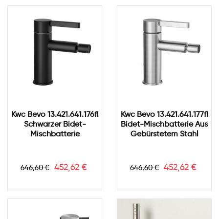
Kwc Bevo 13.421.641.176fl
Kwc Bevo 13.421.641.177fl
Schwarzer Bidet-
Bidet-Mischbatterie Aus
Mischbatterie
Gebürstetem Stahl
Verkaufspreis
Preis
Verkaufspreis
Preis
452,62 €
452,62 €
646,60 €
646,60 €