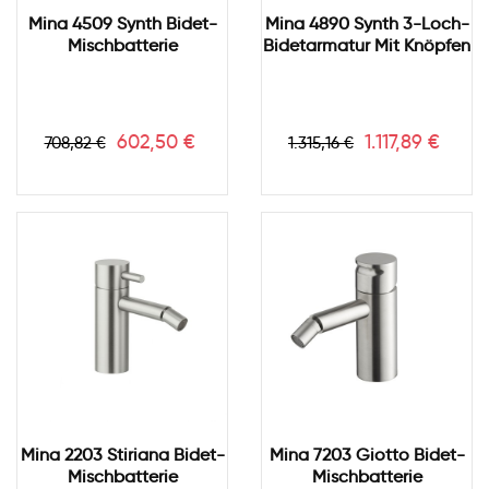
Mina 4509 Synth Bidet-
Mina 4890 Synth 3-Loch-
Mischbatterie
Bidetarmatur Mit Knöpfen
Verkaufspreis
Preis
Verkaufspreis
Preis
602,50 €
1.117,89 €
708,82 €
1.315,16 €
Mina 2203 Stiriana Bidet-
Mina 7203 Giotto Bidet-
Mischbatterie
Mischbatterie