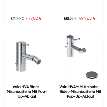
Verkaufspreis
Preis
Verkaufspreis
Preis
477,02 €
494,65 €
561,20 €
581,94 €
Vola HV4 Bidet-
Vola HV4M Mittelhebel-
Mischbatterie Mit Pop-
Bidet-Mischbatterie Mit
Up-Ablauf
Pop-Up-Ablauf