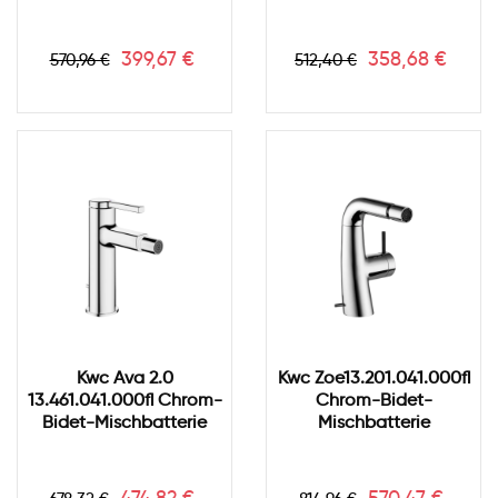
Verkaufspreis
Preis
Verkaufspreis
Preis
399,67 €
358,68 €
570,96 €
512,40 €
Kwc Ava 2.0
Kwc Zoe13.201.041.000fl
13.461.041.000fl Chrom-
Chrom-Bidet-
Bidet-Mischbatterie
Mischbatterie
Verkaufspreis
Preis
Verkaufspreis
Preis