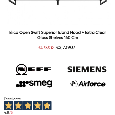
Elica Open Swift Superior Island Hood + Extra Clear
Glass Shelves 160 Cm
Regular
Price
€2,739.07
€4,565.12
price
Eccellente
4,8
/5