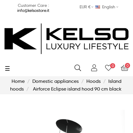
Customer Care :
EUR €
English
info@kelsostore.it
0
0
Toggle
☰
navigation
Home
Domestic appliances
Hoods
Island
hoods
Airforce Eclipse island hood 90 cm black