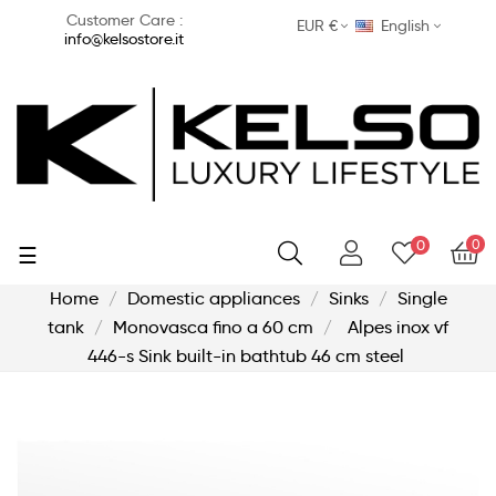
Customer Care :
EUR €
English
info@kelsostore.it
0
0
Toggle
☰
navigation
Home
Domestic appliances
Sinks
Single
tank
Monovasca fino a 60 cm
Alpes inox vf
446-s Sink built-in bathtub 46 cm steel