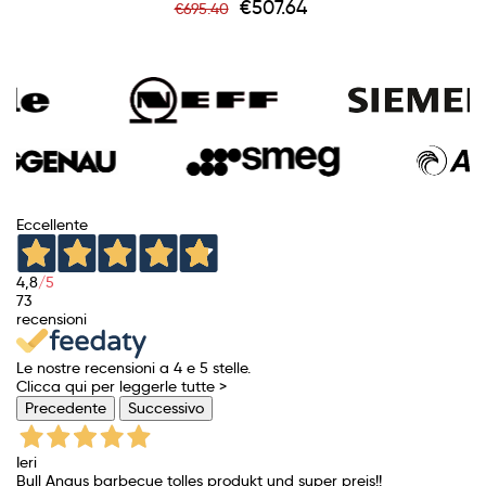
Regular
Price
€507.64
€695.40
price
Eccellente
4,8
/5
73
recensioni
Le nostre recensioni a 4 e 5 stelle.
Clicca qui per leggerle tutte >
Precedente
Successivo
Ieri
Bull Angus barbecue tolles produkt und super preis!!