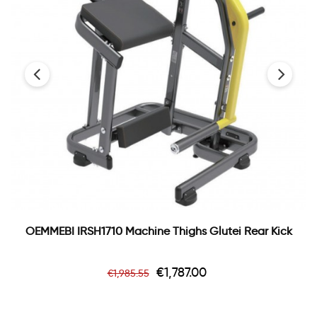
‹
›
OEMMEBI IRSH1710 Machine Thighs Glutei Rear Kick
Regular
Price
€1,787.00
€1,985.55
price