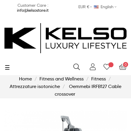
Customer Care :
EUR €
English
info@kelsostore.it
0
Toggle
☰
navigation
Home
Fitness and Wellness
Fitness
Attrezzature isotoniche
Oemmebi IRFB127 Cable
crossover