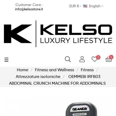
Customer Care :
EUR €
English
info@kelsostore.it
0
0
Toggle
☰
navigation
Home
Fitness and Wellness
Fitness
Attrezzature isotoniche
OEMMEBI IRFB03
ABDOMINAL CRUNCH MACHINE FOR ADDOMINALS