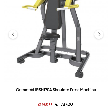
‹
›
Oemmebi IRSH1704 Shoulder Press Machine
Regular
Price
€1,787.00
€1,985.55
price