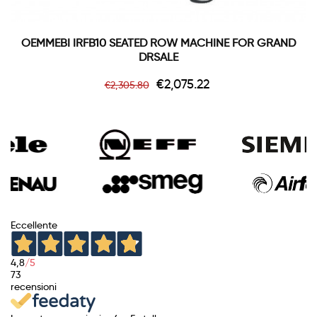
OEMMEBI IRFB10 SEATED ROW MACHINE FOR GRAND
DRSALE
Regular
Price
€2,075.22
€2,305.80
price
Eccellente
4,8
/5
73
recensioni