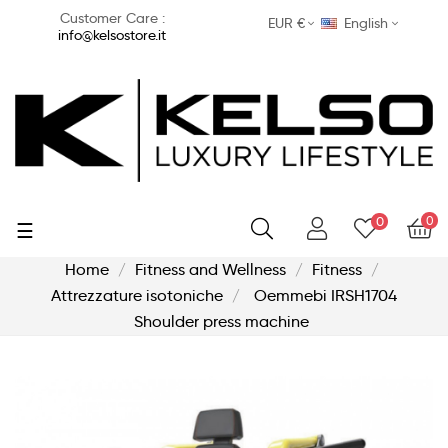
Customer Care :
EUR €
English
info@kelsostore.it
0
0
Toggle
☰
navigation
Home
Fitness and Wellness
Fitness
Attrezzature isotoniche
Oemmebi IRSH1704
Shoulder press machine