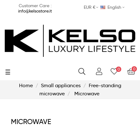
Customer Care :
EUR €
English
info@kelsostore.it
0
0
Toggle
☰
navigation
Home
Small appliances
Free-standing
microwave
Microwave
MICROWAVE